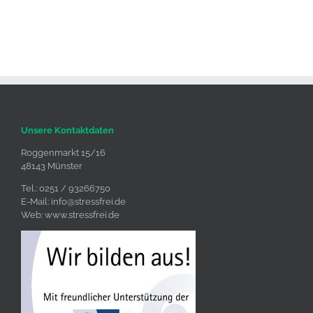
Unsere Kontaktdaten
Roggenmarkt 15/16
48143 Münster
Tel.: 0251 / 93266750
E-Mail:
info@stressfrei.de
Web:
www.stressfrei.de