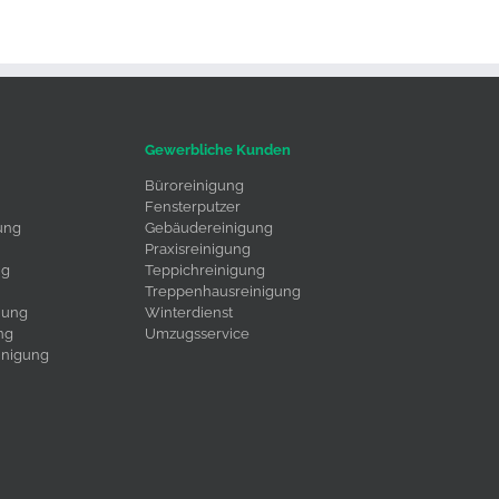
Gewerbliche Kunden
Büroreinigung
Fensterputzer
ung
Gebäudereinigung
Praxisreinigung
ng
Teppichreinigung
Treppenhausreinigung
uung
Winterdienst
ng
Umzugsservice
inigung