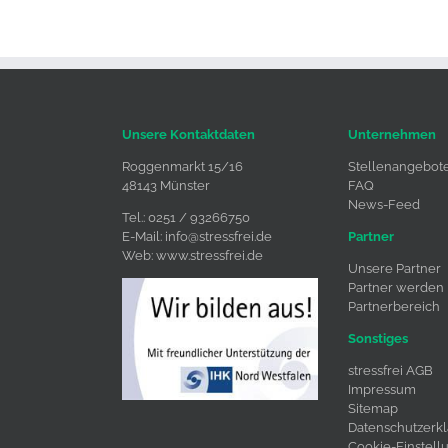
Unsere Kontaktdaten
Unternehmen
Roggenmarkt 15/16
Stellenangebot
48143 Münster
FAQ
News-Feed
Tel.: 0251 / 93266750
E-Mail:
info@stressfrei.de
Partner
Web:
www.stressfrei.de
Unsere Partner
Partner werden
Partnerbereich
Sonstiges
stressfrei AGB
Impressum
Sitemap
Datenschutzerk
Cookie-Einstell