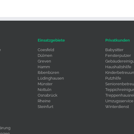
Einsatzgebiete
Privatkunden
e
Coesfeld
Babysitter
Dülmen
Fensterputzer
Greven
Gebäudereinig
Hamm
Haushaltshilfe
Ibbenbüren
Kinderbetreuu
Lüdinghausen
Putzhilfe
Münster
Seniorenbetre
Nottuln
Teppichreinigu
Osnabrück
Treppenhausre
Rheine
Umzugsservice
Steinfurt
Winterdienst
lärung
ungen