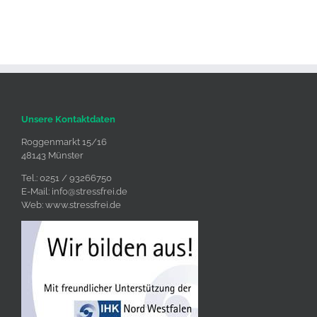
Unsere Kontaktdaten
Roggenmarkt 15/16
48143 Münster
Tel.: 0251 / 93266750
E-Mail:
info@stressfrei.de
Web:
www.stressfrei.de