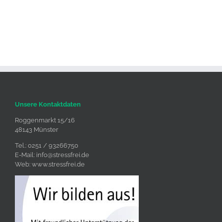
Unsere Kontaktdaten
Roggenmarkt 15/16
48143 Münster
Tel.: 0251 / 93266750
E-Mail:
info@stressfrei.de
Web:
www.stressfrei.de