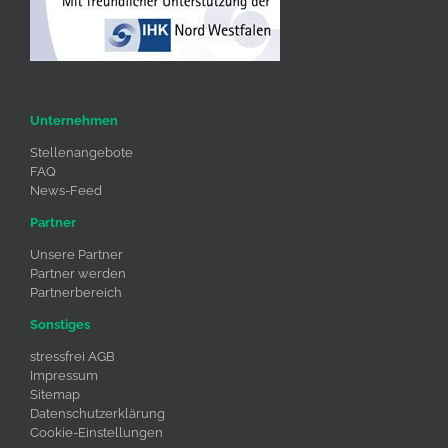
Unternehmen
Stellenangebote
FAQ
News-Feed
Partner
Unsere Partner
Partner werden
Partnerbereich
Sonstiges
stressfrei AGB
Impressum
Sitemap
Datenschutzerklärung
Cookie-Einstellungen